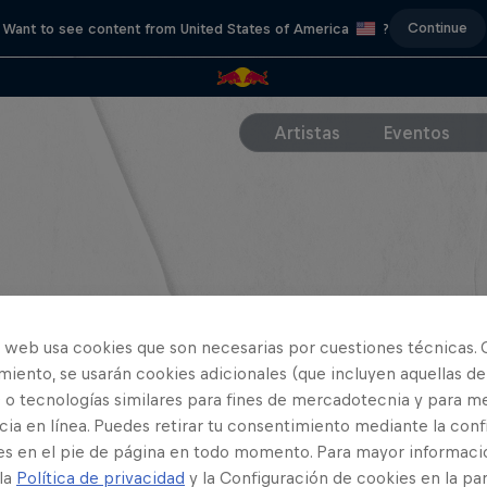
Continue
Want to see content from United States of America
?
Artistas
Eventos
o web usa cookies que son necesarias por cuestiones técnicas. 
iento, se usarán cookies adicionales (que incluyen aquellas de
 o tecnologías similares para fines de mercadotecnia y para me
ia en línea. Puedes retirar tu consentimiento mediante la conf
es en el pie de página en todo momento. Para mayor informaci
 la
Política de privacidad
y la Configuración de cookies en la pa