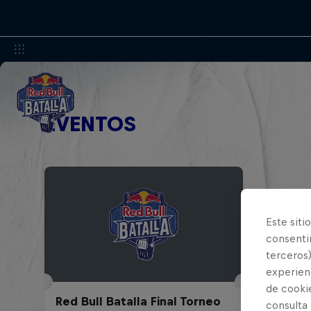
EVENTOS
Este siti
consentim
terceros)
experienc
de cooki
Red Bull Batalla Final Torneo
consulta