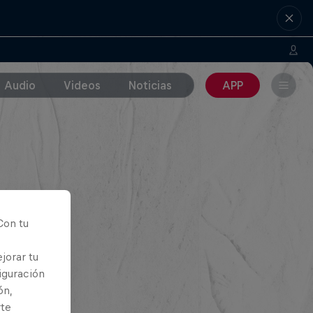
Audio
Videos
Noticias
APP
Con tu
jorar tu
iguración
ón,
rte