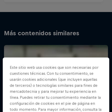
Más contenidos similares
Este sitio web usa cookies que son necesarias por
cuestiones técnicas. Con tu consentimiento, se
usarán cookies adicionales (que incluyen aquellas
de terceros) o tecnologías similares para fines de
mercadotecnia y para mejorar tu experiencia en
línea. Puedes retirar tu consentimiento mediante la
configuración de cookies en el pie de página en
todo momento. Para mayor información, consulta la