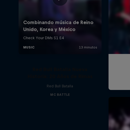
Red Bull Batalla Nueva
Historia: 20 Años de Rimas
Red Bull Batalla
MC BATTLE