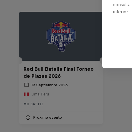
consulta
inferior.
Red Bull Batalla Final Torneo
de Plazas 2026
19 Septiembre 2026
Lima, Peru
MC BATTLE
Próximo evento