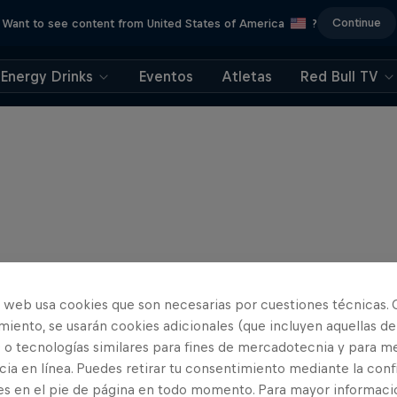
Continue
Want to see content from United States of America
?
Energy Drinks
Eventos
Atletas
Red Bull TV
o web usa cookies que son necesarias por cuestiones técnicas. 
iento, se usarán cookies adicionales (que incluyen aquellas de
 o tecnologías similares para fines de mercadotecnia y para me
ia en línea. Puedes retirar tu consentimiento mediante la conf
es en el pie de página en todo momento. Para mayor informaci