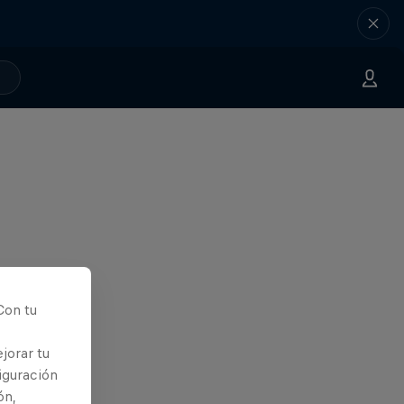
Con tu
jorar tu
iguración
ón,