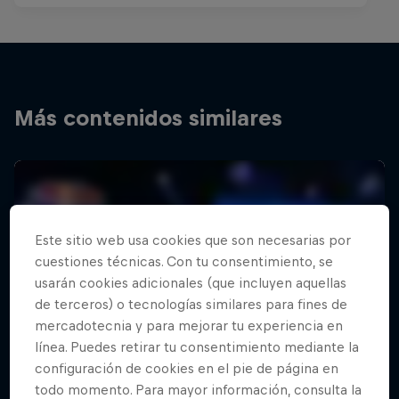
Más contenidos similares
Este sitio web usa cookies que son necesarias por
cuestiones técnicas. Con tu consentimiento, se
usarán cookies adicionales (que incluyen aquellas
de terceros) o tecnologías similares para fines de
mercadotecnia y para mejorar tu experiencia en
línea. Puedes retirar tu consentimiento mediante la
configuración de cookies en el pie de página en
todo momento. Para mayor información, consulta la