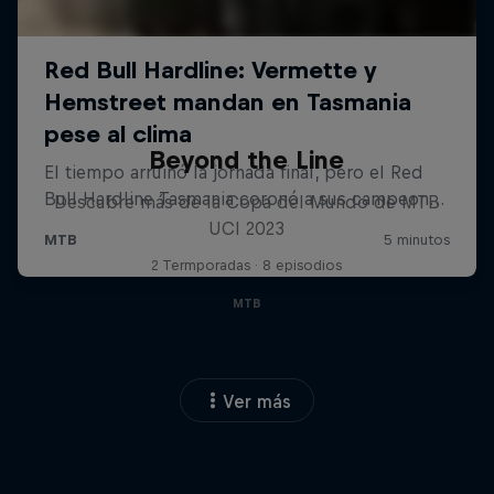
Beyond the Line
Descubre más de la Copa del Mundo de MTB
UCI 2023
2 Termporadas · 8 episodios
MTB
Ver más