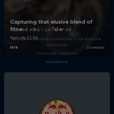
Rob Warner’s Wild Rides
Seis países, cuatro continentes y una aventura
inolvidable.
1 Temporada · 6 episodios
EXPLORATION