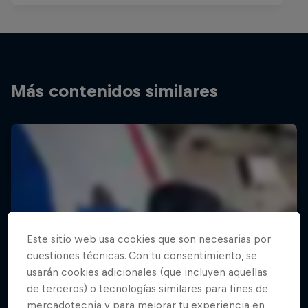
Más contenidos similares
Este sitio web usa cookies que son necesarias por
cuestiones técnicas. Con tu consentimiento, se
usarán cookies adicionales (que incluyen aquellas
de terceros) o tecnologías similares para fines de
mercadotecnia y para mejorar tu experiencia en