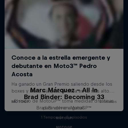
Marc Márquez – All In
Brad Binder: Becoming 33
El inicio de MotoGP™ toma medidas drásticas
Brad Binder en MotoGP™
para volver a ganar.
1 Temporada · 5 episodios
MOTOGP
MOTOGP