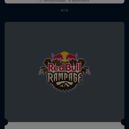
2 Termporadas · 8 episodios
MTB