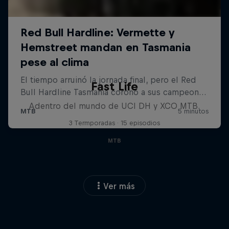
Fast Life
Adentro del mundo de UCI DH y XCO MTB.
3 Termporadas · 15 episodios
MTB
Ver más