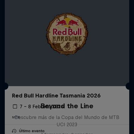
Red Bull Hardline Tasmania 2026
Beyond the Line
7 – 8 Febrero 2026
Descubre más de la Copa del Mundo de MTB
MTB
UCI 2023
Último evento