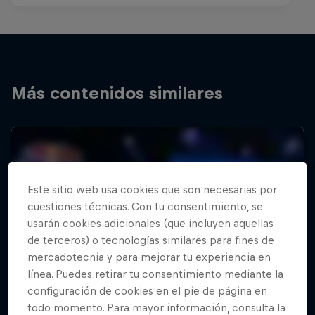
Más contenidos similares
Este sitio web usa cookies que son necesarias por
cuestiones técnicas. Con tu consentimiento, se
usarán cookies adicionales (que incluyen aquellas
de terceros) o tecnologías similares para fines de
mercadotecnia y para mejorar tu experiencia en
línea. Puedes retirar tu consentimiento mediante la
configuración de cookies en el pie de página en
todo momento. Para mayor información, consulta la