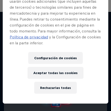
usarán cookies adicionales (que incluyen aquellas
de terceros) o tecnologías similares para fines de
Part of the Game
mercadotecnia y para mejorar tu experiencia en
línea. Puedes retirar tu consentimiento mediante la
Gaming alrededor del mundo en colaboración
configuración de cookies en el pie de página en
con Mastercard
todo momento. Para mayor información, consulta la
Más contenidos similares
1 Temporada · 5 episodios
Política de privacidad
y la Configuración de cookies
en la parte inferior.
GAMES
Configuración de cookies
Aceptar todas las cookies
Rechazarlas todas