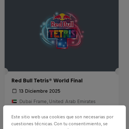
Red Bull Tetris® World Final
13 Diciembre 2025
Dubai Frame, United Arab Emirates
GAMES
Este sitio web usa cookies que son necesarias por
cuestiones técnicas. Con tu consentimiento, se
Último evento