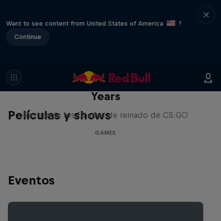
Want to see content from United States of America
?
Continue
Memories of CS:GO – The Early
Years
Películas y shows
Revisando los 10 años de reinado de CS:GO
GAMES
Eventos