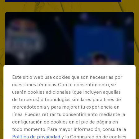
Este sitio web usa cookies que son necesarias por
cuestiones técnicas. Con tu consentimiento, se
usarán cookies adicionales (que incluyen aquellas
de terceros) o tecnologías similares para fines de
mercadotecnia y para mejorar tu experiencia en
línea. Puedes retirar tu consentimiento mediante la
configuración de cookies en el pie de página en
todo momento. Para mayor información, consulta la
Política de privacidad
y la Configuración de cookies