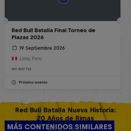
Red Bull Batalla Final Torneo de
Plazas 2026
19 Septiembre 2026
Lima, Peru
MC BATTLE
Próximo evento
Red Bull Batalla Nueva Historia:
20 Años de Rimas
MÁS CONTENIDOS SIMILARES
Red Bull Batalla