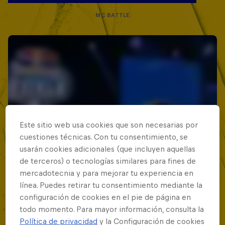
MC BATTLE
Este sitio web usa cookies que son necesarias por
cuestiones técnicas. Con tu consentimiento, se
usarán cookies adicionales (que incluyen aquellas
de terceros) o tecnologías similares para fines de
mercadotecnia y para mejorar tu experiencia en
línea. Puedes retirar tu consentimiento mediante la
configuración de cookies en el pie de página en
todo momento. Para mayor información, consulta la
Política de privacidad
y la Configuración de cookies