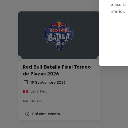
consulta
inferior.
Red Bull Batalla Final Torneo
de Plazas 2026
19 Septiembre 2026
Lima, Peru
MC BATTLE
Próximo evento