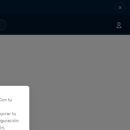
Con tu
jorar tu
iguración
ón,