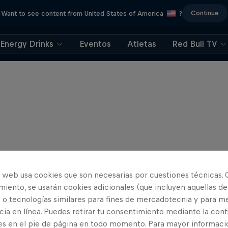
Continue
Want to see content from United States of America
?
Energy Drinks
Eventos
Atletas
Red Bull TV
o web usa cookies que son necesarias por cuestiones técnicas. 
iento, se usarán cookies adicionales (que incluyen aquellas de
 o tecnologías similares para fines de mercadotecnia y para me
ia en línea. Puedes retirar tu consentimiento mediante la conf
es en el pie de página en todo momento. Para mayor informaci