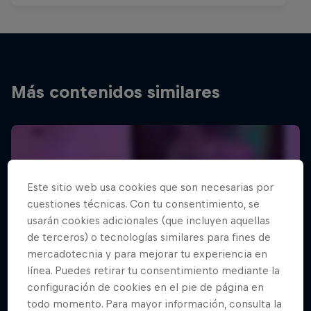
Más contenidos similares
Este sitio web usa cookies que son necesarias por
cuestiones técnicas. Con tu consentimiento, se
usarán cookies adicionales (que incluyen aquellas
de terceros) o tecnologías similares para fines de
mercadotecnia y para mejorar tu experiencia en
línea. Puedes retirar tu consentimiento mediante la
configuración de cookies en el pie de página en
todo momento. Para mayor información, consulta la