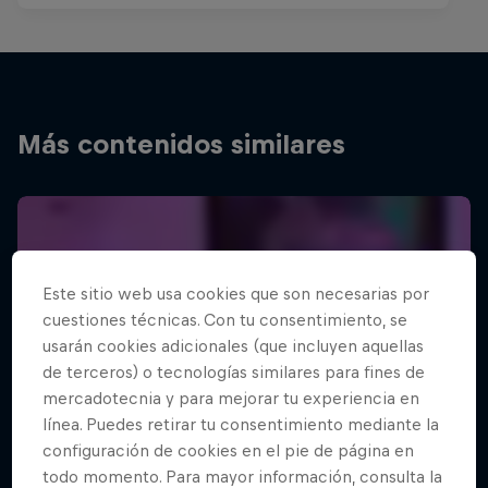
Más contenidos similares
Este sitio web usa cookies que son necesarias por
cuestiones técnicas. Con tu consentimiento, se
usarán cookies adicionales (que incluyen aquellas
de terceros) o tecnologías similares para fines de
mercadotecnia y para mejorar tu experiencia en
línea. Puedes retirar tu consentimiento mediante la
configuración de cookies en el pie de página en
todo momento. Para mayor información, consulta la