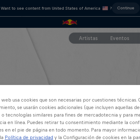
Continue
Want to see content from United States of America
?
Artistas
Eventos
o web usa cookies que son necesarias por cuestiones técnicas. 
iento, se usarán cookies adicionales (que incluyen aquellas de
 o tecnologías similares para fines de mercadotecnia y para me
ia en línea. Puedes retirar tu consentimiento mediante la conf
es en el pie de página en todo momento. Para mayor informaci
 la
Política de privacidad
y la Configuración de cookies en la pa