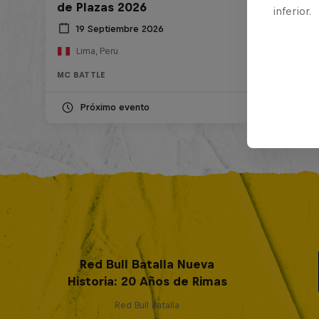
de Plazas 2026
inferior.
19 Septiembre 2026
Lima, Peru
MC BATTLE
Próximo evento
Red Bull Batalla Nueva
Historia: 20 Años de Rimas
Red Bull Batalla