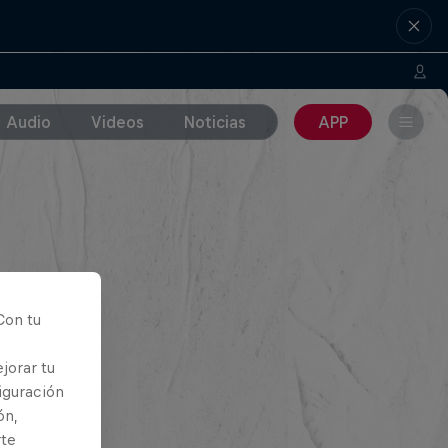
Audio
Videos
Noticias
APP
Con tu
jorar tu
iguración
ón,
rte