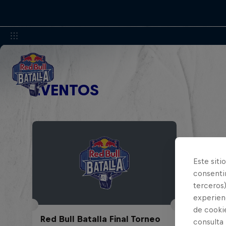
EVENTOS
Este siti
consentim
terceros)
experienc
de cooki
Red Bull Batalla Final Torneo
consulta