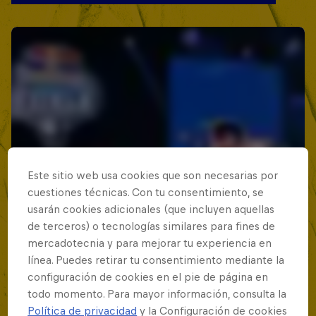
Este sitio web usa cookies que son necesarias por
cuestiones técnicas. Con tu consentimiento, se
usarán cookies adicionales (que incluyen aquellas
de terceros) o tecnologías similares para fines de
mercadotecnia y para mejorar tu experiencia en
línea. Puedes retirar tu consentimiento mediante la
configuración de cookies en el pie de página en
todo momento. Para mayor información, consulta la
Política de privacidad
y la Configuración de cookies