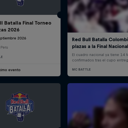
l Batalla Final Torneo
zas 2026
eptiembre 2026
 Peru
LE
ximo evento