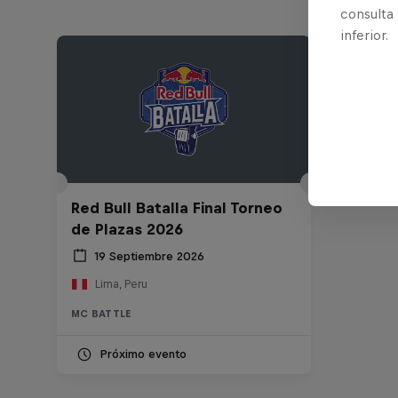
consulta
inferior.
Red Bull Batalla Final Torneo
de Plazas 2026
19 Septiembre 2026
Lima, Peru
MC BATTLE
Próximo evento