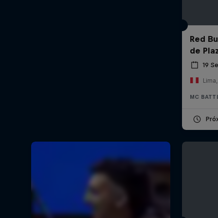
Red Bul
de Pla
19 S
Lima,
MC BATT
Pró