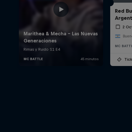
Red Bul
Argent
2 Oc
Bueno
MC BATT
Tick