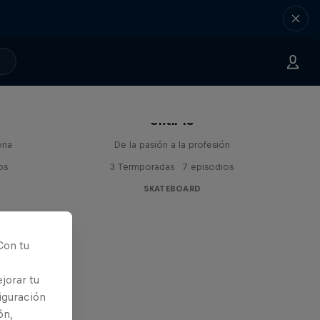
Until 18
ria
De la pasión a la profesión
os
3 Termporadas · 7 episodios
SKATEBOARD
Con tu
jorar tu
iguración
ón,