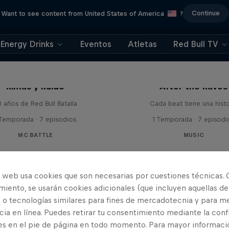
Continue
Want to see content from United States of America
?
Energy Drinks
Eventos
Atletas
Red Bull TV
Rimas y Ruido
After the Raves
 años de Red Bull Batalla
Cada beat tiene una histo
 Temporada · 7 episodios
1 Temporada · 7 episodi
MC BATTLE
MUSIC
o web usa cookies que son necesarias por cuestiones técnicas. 
iento, se usarán cookies adicionales (que incluyen aquellas de
 o tecnologías similares para fines de mercadotecnia y para me
ia en línea. Puedes retirar tu consentimiento mediante la conf
es en el pie de página en todo momento. Para mayor informaci