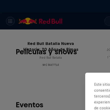
Red Bull Batalla Nueva
Historia: 20 Años de Rimas
Películas y shows
20
1
Red Bull Batalla
MC BATTLE
Este siti
consentim
terceros)
experienc
Eventos
de cooki