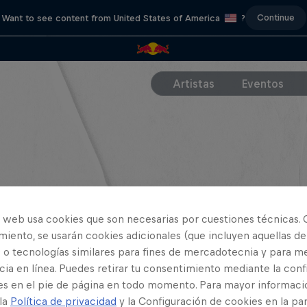
Continue
Want to see content from United States of America
?
Artistas
Eventos
o web usa cookies que son necesarias por cuestiones técnicas. 
iento, se usarán cookies adicionales (que incluyen aquellas de
 o tecnologías similares para fines de mercadotecnia y para me
ia en línea. Puedes retirar tu consentimiento mediante la conf
es en el pie de página en todo momento. Para mayor informaci
 la
Política de privacidad
y la Configuración de cookies en la pa