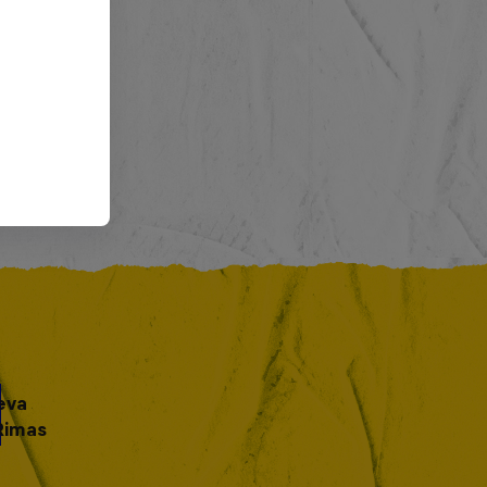
eva
Rimas