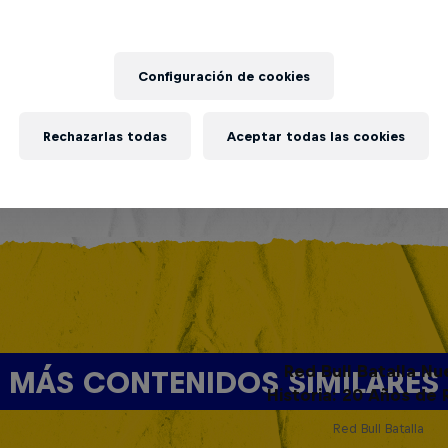
Configuración de cookies
Rechazarlas todas
Aceptar todas las cookies
Red Bull Batalla Nu
MÁS CONTENIDOS SIMILARES
Historia: 20 Años de 
Red Bull Batalla