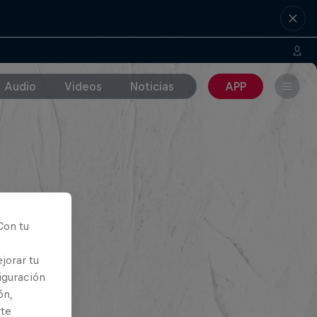
Audio
Videos
Noticias
APP
Con tu
jorar tu
iguración
ón,
rte