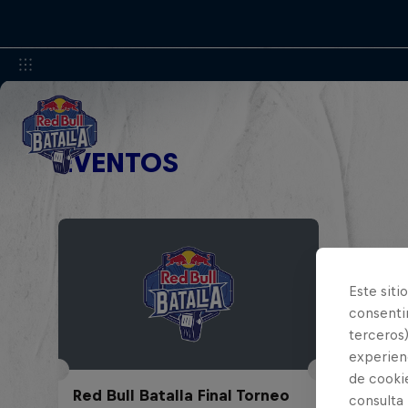
EVENTOS
Este siti
consentim
terceros)
experienc
de cooki
Red Bull Batalla Final Torneo
consulta