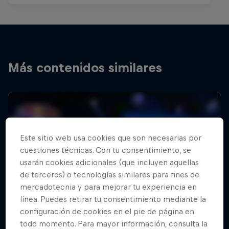
Más contenidos similares
Este sitio web usa cookies que son necesarias por
cuestiones técnicas. Con tu consentimiento, se
usarán cookies adicionales (que incluyen aquellas
de terceros) o tecnologías similares para fines de
mercadotecnia y para mejorar tu experiencia en
línea. Puedes retirar tu consentimiento mediante la
configuración de cookies en el pie de página en
todo momento. Para mayor información, consulta la