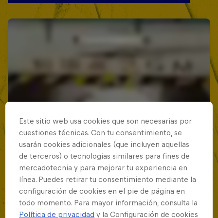
Este sitio web usa cookies que son necesarias por
cuestiones técnicas. Con tu consentimiento, se
usarán cookies adicionales (que incluyen aquellas
de terceros) o tecnologías similares para fines de
mercadotecnia y para mejorar tu experiencia en
línea. Puedes retirar tu consentimiento mediante la
configuración de cookies en el pie de página en
todo momento. Para mayor información, consulta la
Política de privacidad
y la Configuración de cookies