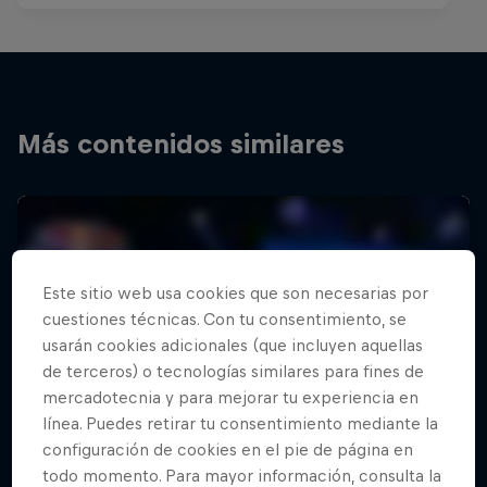
Más contenidos similares
Este sitio web usa cookies que son necesarias por
cuestiones técnicas. Con tu consentimiento, se
usarán cookies adicionales (que incluyen aquellas
de terceros) o tecnologías similares para fines de
mercadotecnia y para mejorar tu experiencia en
línea. Puedes retirar tu consentimiento mediante la
configuración de cookies en el pie de página en
todo momento. Para mayor información, consulta la