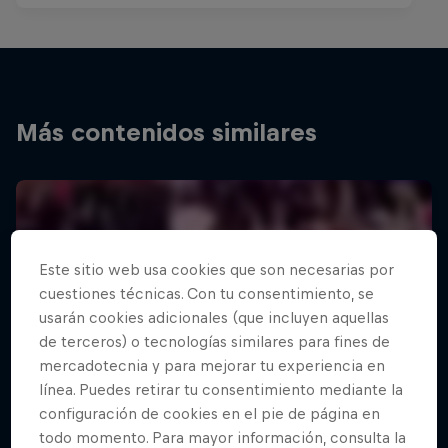
Más contenidos similares
Este sitio web usa cookies que son necesarias por
cuestiones técnicas. Con tu consentimiento, se
usarán cookies adicionales (que incluyen aquellas
de terceros) o tecnologías similares para fines de
mercadotecnia y para mejorar tu experiencia en
línea. Puedes retirar tu consentimiento mediante la
configuración de cookies en el pie de página en
todo momento. Para mayor información, consulta la