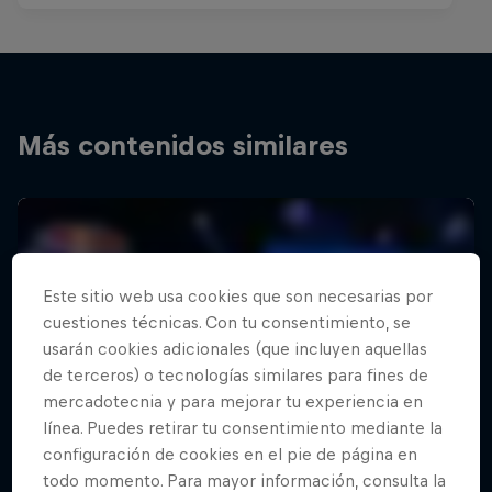
Más contenidos similares
Este sitio web usa cookies que son necesarias por
cuestiones técnicas. Con tu consentimiento, se
usarán cookies adicionales (que incluyen aquellas
de terceros) o tecnologías similares para fines de
mercadotecnia y para mejorar tu experiencia en
línea. Puedes retirar tu consentimiento mediante la
configuración de cookies en el pie de página en
todo momento. Para mayor información, consulta la