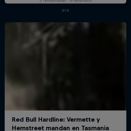
3 Termporadas · 15 episodios
MTB