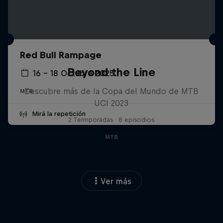
Red Bull Rampage
Beyond the Line
16 – 18 Octubre 2025
Descubre más de la Copa del Mundo de MTB
MTB
UCI 2023
Mirá la repetición
2 Termporadas · 8 episodios
MTB
Ver más