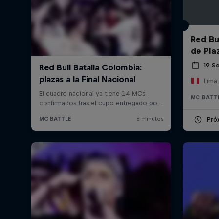
Red Bul
de Pla
19 S
Lima,
MC BATT
Pró