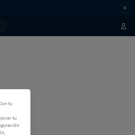
Con tu
jorar tu
iguración
ón,