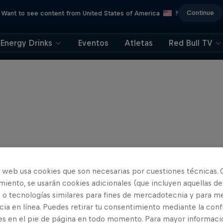
Continue
Want to see content from United States of America
?
Energy Drinks
Eventos
Atletas
Red Bull TV
o web usa cookies que son necesarias por cuestiones técnicas. 
iento, se usarán cookies adicionales (que incluyen aquellas de
 o tecnologías similares para fines de mercadotecnia y para me
ia en línea. Puedes retirar tu consentimiento mediante la conf
es en el pie de página en todo momento. Para mayor informaci