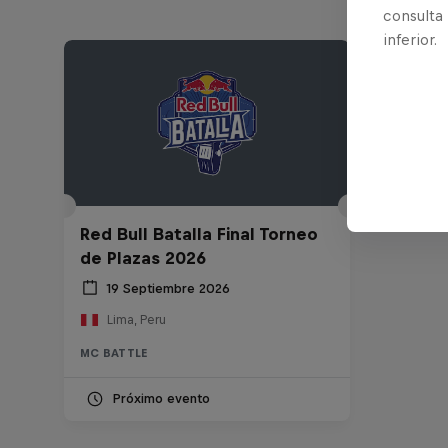
consulta
inferior.
Red Bull Batalla Final Torneo
de Plazas 2026
19 Septiembre 2026
Lima, Peru
MC BATTLE
Próximo evento