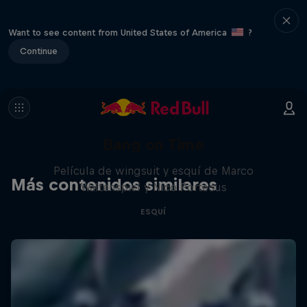
Want to see content from United States of America
?
Continue
Bang on Time
Película de wingsuit y esquí de Marco
Más contenidos similares
Waltenspiel y Nico Porteous
ESQUÍ