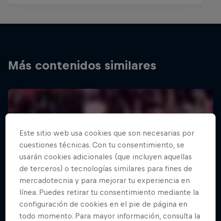
Más contenidos similares
Este sitio web usa cookies que son necesarias por
cuestiones técnicas. Con tu consentimiento, se
usarán cookies adicionales (que incluyen aquellas
de terceros) o tecnologías similares para fines de
mercadotecnia y para mejorar tu experiencia en
línea. Puedes retirar tu consentimiento mediante la
configuración de cookies en el pie de página en
todo momento. Para mayor información, consulta la