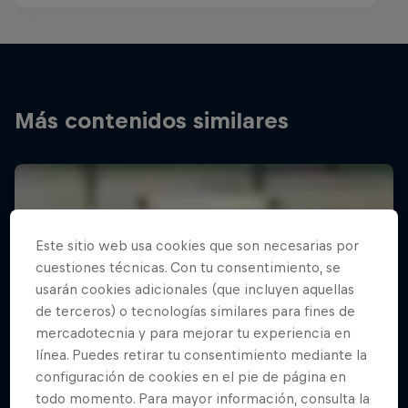
Más contenidos similares
Este sitio web usa cookies que son necesarias por
cuestiones técnicas. Con tu consentimiento, se
usarán cookies adicionales (que incluyen aquellas
de terceros) o tecnologías similares para fines de
mercadotecnia y para mejorar tu experiencia en
línea. Puedes retirar tu consentimiento mediante la
configuración de cookies en el pie de página en
todo momento. Para mayor información, consulta la