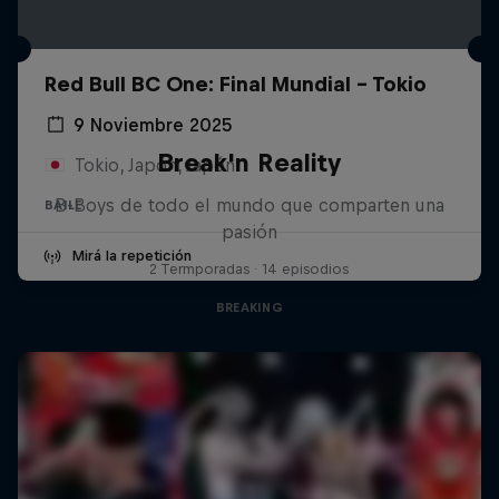
Red Bull BC One: Final Mundial - Tokio
9 Noviembre 2025
Break'n Reality
Tokio, Japón, Japón
B-Boys de todo el mundo que comparten una
BAILE
pasión
Mirá la repetición
2 Termporadas · 14 episodios
BREAKING