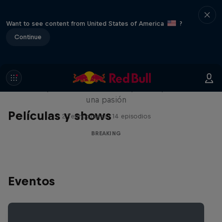
Want to see content from United States of America
?
Continue
Break'n Reality
B-Boys de todo el mundo que comparten
una pasión
Películas y shows
2 Termporadas · 14 episodios
BREAKING
Eventos