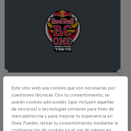
Red Bull BC One: Final Mundial - Tokio
Este sitio web usa cookies que son necesarias por
9 Noviembre 2025
cuestiones técnicas. Con tu consentimiento, se
usarán cookies adicionales (que incluyen aquellas
Tokio, Japón, Japón
de terceros) o tecnologías similares para fines de
BAILE
mercadotecnia y para mejorar tu experiencia en
línea. Puedes retirar tu consentimiento mediante la
Mirá la repetición
configuración de cookies en el pie de página en