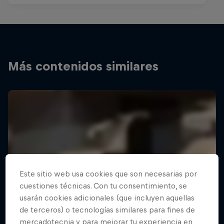
Más contenidos similares
Este sitio web usa cookies que son necesarias por
cuestiones técnicas. Con tu consentimiento, se
usarán cookies adicionales (que incluyen aquellas
de terceros) o tecnologías similares para fines de
mercadotecnia y para mejorar tu experiencia en