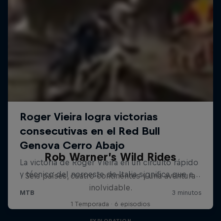
Rob Warner’s Wild Rides
Seis países, cuatro continentes y una aventura
inolvidable.
1 Temporada · 6 episodios
EXPLORATION