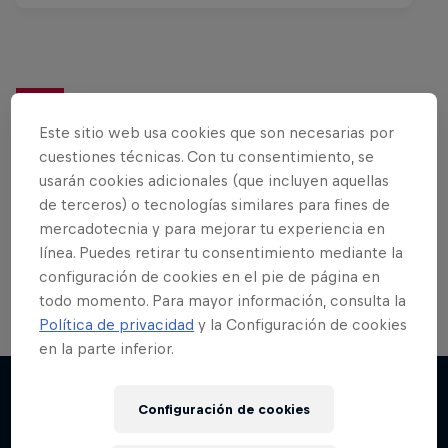
¿Quieres más sobre esto?
Este sitio web usa cookies que son necesarias por
cuestiones técnicas. Con tu consentimiento, se
usarán cookies adicionales (que incluyen aquellas
Bike
de terceros) o tecnologías similares para fines de
mercadotecnia y para mejorar tu experiencia en
MTB, BMX o XC…¡lo mejor del mundo de las bicis
línea. Puedes retirar tu consentimiento mediante la
en un solo lugar!
configuración de cookies en el pie de página en
todo momento. Para mayor información, consulta la
Política de privacidad
y la Configuración de cookies
en la parte inferior.
Configuración de cookies
Más contenidos similares