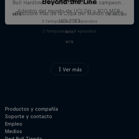
Beyond the Line
Adentro del mundo de UCI DH y XCO MTB.
Descubre más de la Copa del Mundo de MTB
UCI 2023
3 Termporadas · 15 episodios
2 Termporadas · 8 episodios
MTB
MTB
Ver más