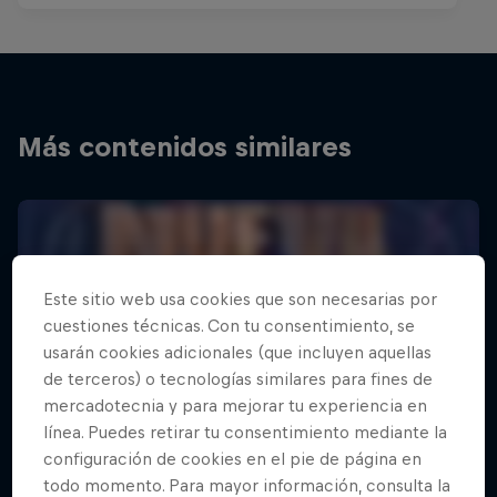
Más contenidos similares
Este sitio web usa cookies que son necesarias por
cuestiones técnicas. Con tu consentimiento, se
usarán cookies adicionales (que incluyen aquellas
de terceros) o tecnologías similares para fines de
mercadotecnia y para mejorar tu experiencia en
línea. Puedes retirar tu consentimiento mediante la
configuración de cookies en el pie de página en
todo momento. Para mayor información, consulta la