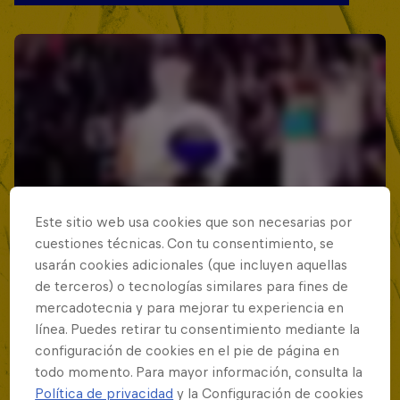
Este sitio web usa cookies que son necesarias por
cuestiones técnicas. Con tu consentimiento, se
usarán cookies adicionales (que incluyen aquellas
de terceros) o tecnologías similares para fines de
mercadotecnia y para mejorar tu experiencia en
línea. Puedes retirar tu consentimiento mediante la
configuración de cookies en el pie de página en
todo momento. Para mayor información, consulta la
Política de privacidad
y la Configuración de cookies