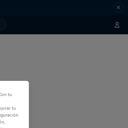
Con tu
jorar tu
iguración
ón,