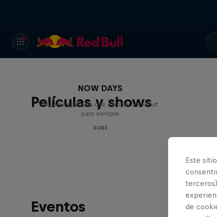
NOW DAYS
Películas y shows
Mujeres pioneras que cambiaron el surf
para siempre
SURF
Este siti
consentim
terceros)
experienc
Eventos
de cooki