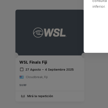
consulta
inferior.
WSL Finals Fiji
27 Agosto – 4 Septiembre 2025
Cloudbreak, Fiji
SURF
Mirá la repetición