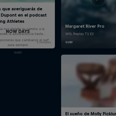
NOW DAYS
 pioneras que cambiaron el surf
para siempre
SURF