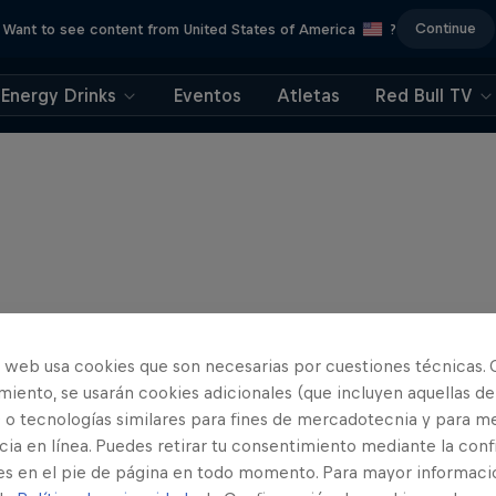
Continue
Want to see content from United States of America
?
Energy Drinks
Eventos
Atletas
Red Bull TV
o web usa cookies que son necesarias por cuestiones técnicas. 
iento, se usarán cookies adicionales (que incluyen aquellas de
 o tecnologías similares para fines de mercadotecnia y para me
ia en línea. Puedes retirar tu consentimiento mediante la conf
es en el pie de página en todo momento. Para mayor informaci