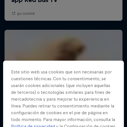
Este sitio web usa cookies que son necesarias por
cuestiones técnicas. Con tu consentimiento, se
usarán cookies adicionales (que incluyen aquellas
de terceros) o tecnologías similares para fines de
mercadotecnia y para mejorar tu experiencia en
línea. Puedes retirar tu consentimiento mediante la
configuración de cookies en el pie de página en
todo momento. Para mayor información, consulta la
Política de privacidad
y la Configuración de cookies