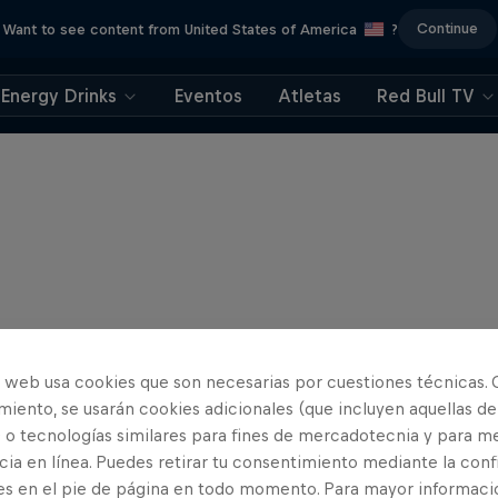
Continue
Want to see content from United States of America
?
Energy Drinks
Eventos
Atletas
Red Bull TV
o web usa cookies que son necesarias por cuestiones técnicas. 
iento, se usarán cookies adicionales (que incluyen aquellas de
 o tecnologías similares para fines de mercadotecnia y para me
ia en línea. Puedes retirar tu consentimiento mediante la conf
es en el pie de página en todo momento. Para mayor informaci