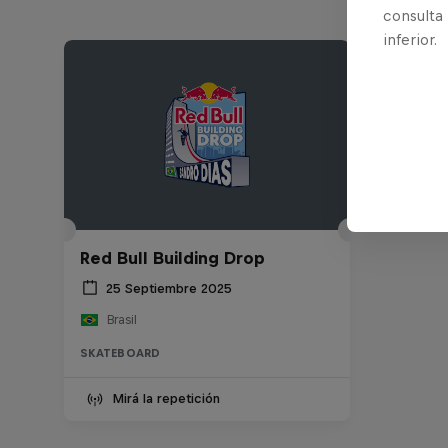
consulta
inferior.
Red Bull Building Drop
25 Septiembre 2025
Brasil
SKATEBOARD
Mirá la repetición