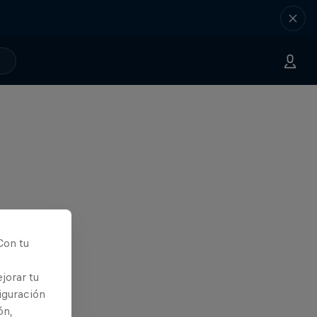
Con tu
jorar tu
iguración
ón,