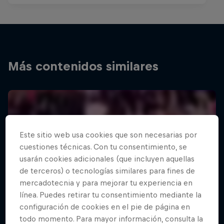
Más contenidos similares
Este sitio web usa cookies que son necesarias por
cuestiones técnicas. Con tu consentimiento, se
usarán cookies adicionales (que incluyen aquellas
de terceros) o tecnologías similares para fines de
mercadotecnia y para mejorar tu experiencia en
línea. Puedes retirar tu consentimiento mediante la
configuración de cookies en el pie de página en
todo momento. Para mayor información, consulta la