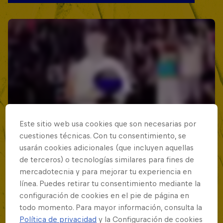
Este sitio web usa cookies que son necesarias por
cuestiones técnicas. Con tu consentimiento, se
usarán cookies adicionales (que incluyen aquellas
de terceros) o tecnologías similares para fines de
mercadotecnia y para mejorar tu experiencia en
línea. Puedes retirar tu consentimiento mediante la
configuración de cookies en el pie de página en
todo momento. Para mayor información, consulta la
Política de privacidad
y la Configuración de cookies