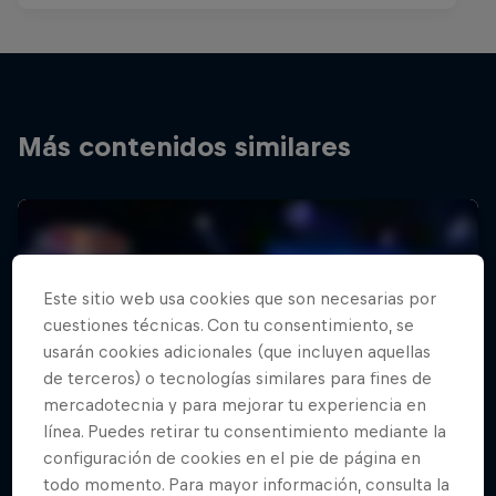
Más contenidos similares
Este sitio web usa cookies que son necesarias por
cuestiones técnicas. Con tu consentimiento, se
usarán cookies adicionales (que incluyen aquellas
de terceros) o tecnologías similares para fines de
mercadotecnia y para mejorar tu experiencia en
línea. Puedes retirar tu consentimiento mediante la
configuración de cookies en el pie de página en
todo momento. Para mayor información, consulta la