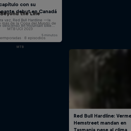
Beyond the Line
e más de la Copa del Mundo de
MTB UCI 2023
Termporadas · 8 episodios
MTB