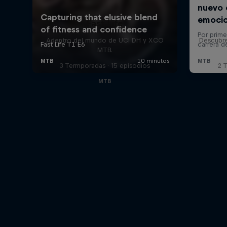
Fast Life
Adentro del mundo de UCI DH y XCO
Descubr
MTB.
3 Termporadas · 15 episodios
2 
MTB