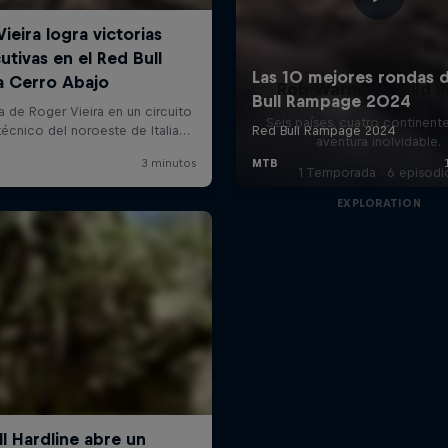
Rob Warner’s Wild R
Seis países, cuatro continent
aventura inolvidable.
1 Temporada · 6 episodi
EXPLORATION