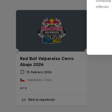
consulta
inferior.
Red Bull Valparaíso Cerro
Abajo 2026
15 Febrero 2026
Valparaíso, Chile
MTB
Mirá la repetición