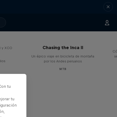
Chasing the Inca II
H y XCO
Có
Un épico viaje en bicicleta de montaña
s
dios
por los Andes peruanos
MTB
Con tu
jorar tu
iguración
ón,