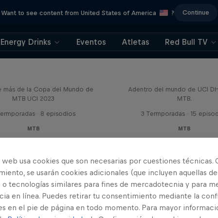
Continue
Want to see content from United States of America
?
Energy Drinks
Eventos
Atletas
Red Bull TV
Beyond the Line
Fast Life
e más de la Copa del Mundo de
Adentro del mundo de UCI D
MTB UCI 2023
MTB.
Termporadas · 8 episodios
3 Termporadas · 15 episo
MTB
MTB
o web usa cookies que son necesarias por cuestiones técnicas. 
iento, se usarán cookies adicionales (que incluyen aquellas de
 o tecnologías similares para fines de mercadotecnia y para me
ia en línea. Puedes retirar tu consentimiento mediante la conf
es en el pie de página en todo momento. Para mayor informaci