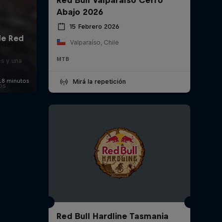
Abajo 2026
15 Febrero 2026
Valparaíso, Chile
ides
MTB
es y una
Mirá la repetición
os
Red Bull Hardline Tasmania