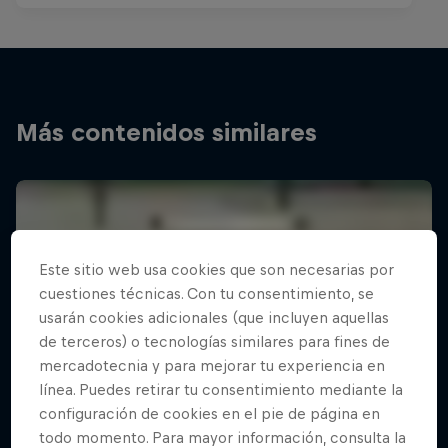
Más contenidos similares
Este sitio web usa cookies que son necesarias por
cuestiones técnicas. Con tu consentimiento, se
usarán cookies adicionales (que incluyen aquellas
de terceros) o tecnologías similares para fines de
mercadotecnia y para mejorar tu experiencia en
línea. Puedes retirar tu consentimiento mediante la
configuración de cookies en el pie de página en
todo momento. Para mayor información, consulta la