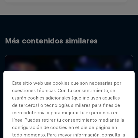
Más contenidos similares
Este sitio web usa cookies que son necesarias por
cuestiones técnicas. Con tu consentimiento, se
usarán cookies adicionales (que incluyen aquellas
de terceros) o tecnologías similares para fines de
mercadotecnia y para mejorar tu experiencia en
línea. Puedes retirar tu consentimiento mediante la
configuración de cookies en el pie de página en
todo momento. Para mayor información, consulta la