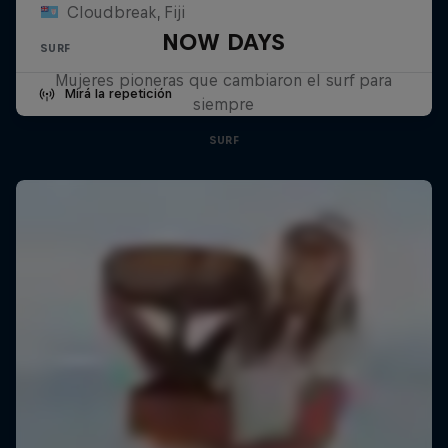
Cloudbreak, Fiji
NOW DAYS
SURF
Mujeres pioneras que cambiaron el surf para
Mirá la repetición
siempre
SURF