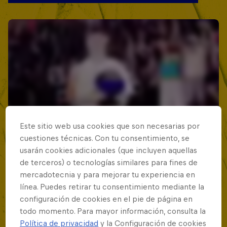
Este sitio web usa cookies que son necesarias por
cuestiones técnicas. Con tu consentimiento, se
usarán cookies adicionales (que incluyen aquellas
de terceros) o tecnologías similares para fines de
mercadotecnia y para mejorar tu experiencia en
línea. Puedes retirar tu consentimiento mediante la
configuración de cookies en el pie de página en
todo momento. Para mayor información, consulta la
Política de privacidad
y la Configuración de cookies