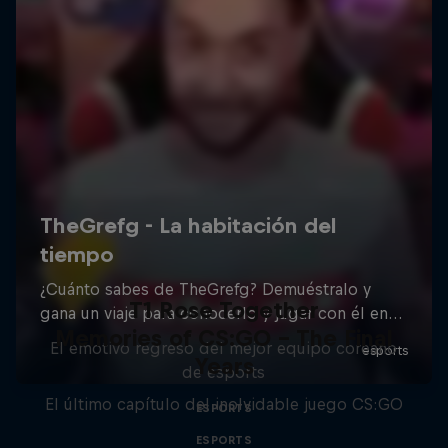
T1 Rose Together
Memories of CS:GO - The Final
El emotivo regreso del mejor equipo coreano
Years
de esports
El último capítulo del inolvidable juego CS:GO
ESPORTS
ESPORTS