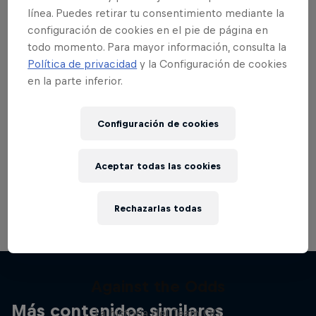
línea. Puedes retirar tu consentimiento mediante la
configuración de cookies en el pie de página en
todo momento. Para mayor información, consulta la
Política de privacidad
y la Configuración de cookies
¿Quieres más sobre esto?
en la parte inferior.
Configuración de cookies
Gaming
Aceptar todas las cookies
Level up with the latest games and esports news,
reviews and films. Learn tips on how to improve …
Rechazarlas todas
Against the Odds
Más contenidos similares
La historia del Team OG