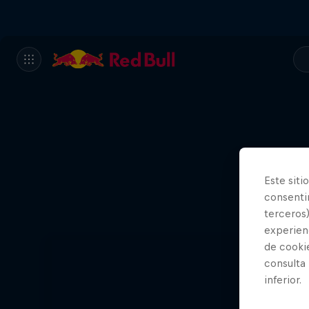
Este siti
consentim
terceros)
experienc
de cooki
consulta
inferior.