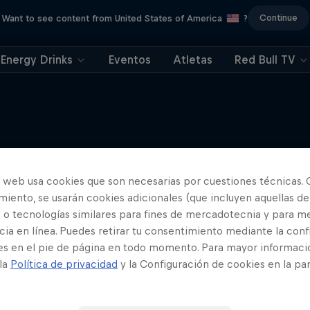
Continue
Want to see content from United States of America
?
Energy Drinks
Eventos
Atletas
Red Bull TV
Más contenidos similares
o web usa cookies que son necesarias por cuestiones técnicas. 
iento, se usarán cookies adicionales (que incluyen aquellas de
 o tecnologías similares para fines de mercadotecnia y para me
ia en línea. Puedes retirar tu consentimiento mediante la conf
es en el pie de página en todo momento. Para mayor informaci
 la
Política de privacidad
y la Configuración de cookies en la pa