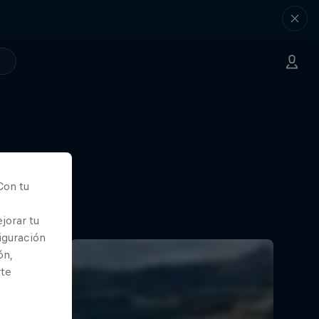
Con tu
jorar tu
iguración
ón,
rte