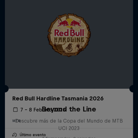
Red Bull Hardline Tasmania 2026
Beyond the Line
7 – 8 Febrero 2026
Descubre más de la Copa del Mundo de MTB
MTB
UCI 2023
Último evento