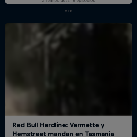
2 Termporadas · 8 episodios
MTB