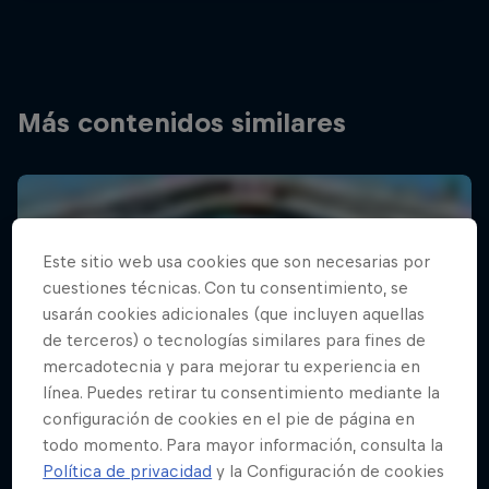
Más contenidos similares
Este sitio web usa cookies que son necesarias por
cuestiones técnicas. Con tu consentimiento, se
usarán cookies adicionales (que incluyen aquellas
de terceros) o tecnologías similares para fines de
mercadotecnia y para mejorar tu experiencia en
línea. Puedes retirar tu consentimiento mediante la
configuración de cookies en el pie de página en
todo momento. Para mayor información, consulta la
Política de privacidad
y la Configuración de cookies