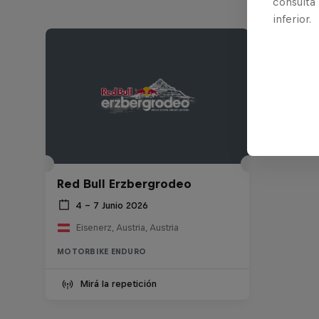
consulta
inferior.
Red Bull Erzbergrodeo
4 – 7 Junio 2026
Eisenerz, Austria, Austria
MOTORBIKE ENDURO
Mirá la repetición