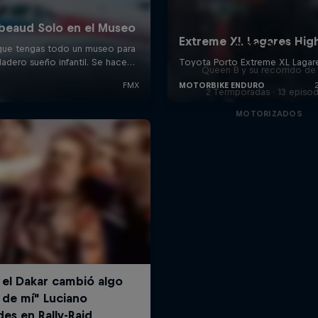
Drift Queen
Queen B y su recorrido de 
2 Termporadas · 13 episo
MOTORIZADOS