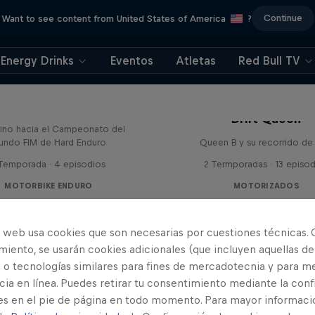
Continue
Want to see content from United States of America
?
Energy Drinks
Eventos
Atletas
Red Bull TV
ines - con Mani & Bolts
Drift Queen
ino hacia el Campeonato del
undo FIM de Hard Enduro
Queen B y su recorrido de 
 Temporada · 4 episodios
2 Termporadas · 13 episo
MOTORBIKE ENDURO
MOTORIZADOS
o web usa cookies que son necesarias por cuestiones técnicas. 
iento, se usarán cookies adicionales (que incluyen aquellas de
 o tecnologías similares para fines de mercadotecnia y para me
ia en línea. Puedes retirar tu consentimiento mediante la conf
es en el pie de página en todo momento. Para mayor informaci