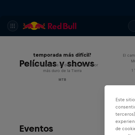
Hard L
Hard Enduro 2025: ¿La
temporada más difícil?
El cam
Películas y shows
M
El Hard Enduro es el deporte de motor
1
más duro de la Tierra
MTB
Este siti
consentim
terceros)
experienc
Eventos
de cooki