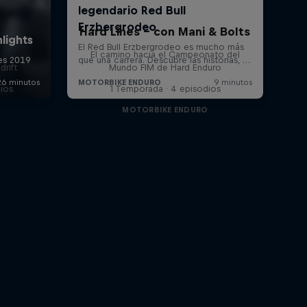
Hard Lines - con Mani & Bolts
El camino hacia el Campeonato del
drift
Mundo FIM de Hard Enduro
dios
1 Temporada · 4 episodios
MOTORBIKE ENDURO