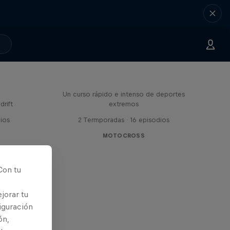
El ABC de...
Un curso rápido e intenso de deportes
drift
extremos
dios
2 Termporadas · 16 episodios
MOTOCROSS
Con tu
jorar tu
iguración
ón,