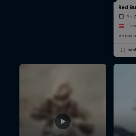
Red Bu
4 – 7
Eisen
MOTORBI
Mirá